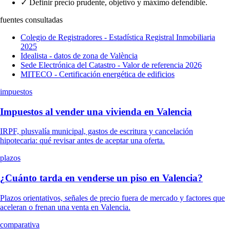
✓
Definir precio prudente, objetivo y máximo defendible.
fuentes consultadas
Colegio de Registradores - Estadística Registral Inmobiliaria
2025
Idealista - datos de zona de València
Sede Electrónica del Catastro - Valor de referencia 2026
MITECO - Certificación energética de edificios
impuestos
Impuestos al vender una vivienda en Valencia
IRPF, plusvalía municipal, gastos de escritura y cancelación
hipotecaria: qué revisar antes de aceptar una oferta.
plazos
¿Cuánto tarda en venderse un piso en Valencia?
Plazos orientativos, señales de precio fuera de mercado y factores que
aceleran o frenan una venta en Valencia.
comparativa